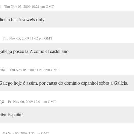
t
Thu Nov 05, 2009 10:21 pm GMT
ician has 5 vowels only.
Thu Nov 05, 2009 11:02 pm GMT
gallega posee la Z como el castellano.
ria
Thu Nov 05, 2009 11:19 pm GMT
alego hoje é assim, por causa do domínio espanhol sobra a Galícia.
ego
Fri Nov 06, 2009 12:01 am GMT
riba España!
Fri Nov 06, 2009 3:35 pm GMT