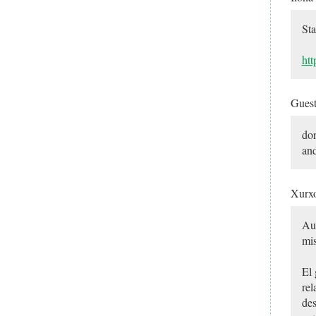
Sta
htt
Gues
don
and
Xurx
Aun
mi
El 
rel
des