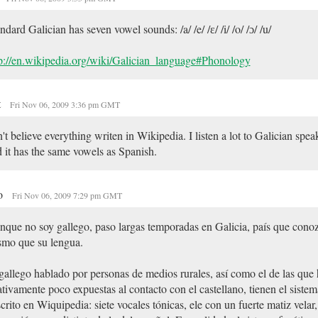
ndard Galician has seven vowel sounds: /a/ /e/ /ɛ/ /i/ /o/ /ɔ/ /u/
p://en.wikipedia.org/wiki/Galician_language#Phonology
t
Fri Nov 06, 2009 3:36 pm GMT
't believe everything writen in Wikipedia. I listen a lot to Galician spe
 it has the same vowels as Spanish.
o
Fri Nov 06, 2009 7:29 pm GMT
que no soy gallego, paso largas temporadas en Galicia, país que conoz
smo que su lengua.
gallego hablado por personas de medios rurales, así como el de las que
ativamente poco expuestas al contacto con el castellano, tienen el sistem
crito en Wiquipedia: siete vocales tónicas, ele con un fuerte matiz velar