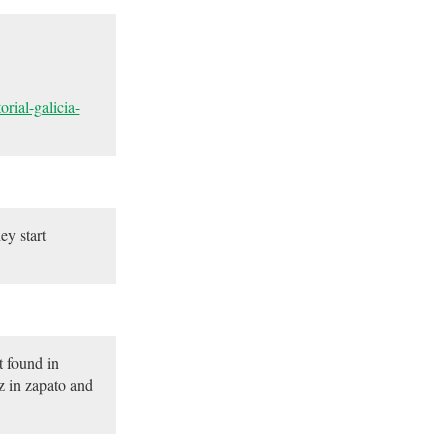
rial-galicia-
ey start
 found in
z in zapato and