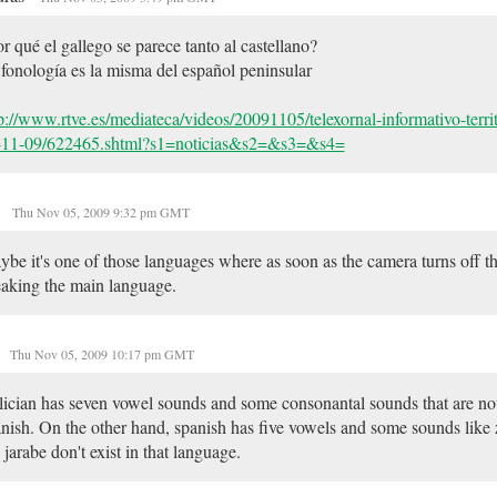
r qué el gallego se parece tanto al castellano?
fonología es la misma del español peninsular
p://www.rtve.es/mediateca/videos/20091105/telexornal-informativo-territo
-11-09/622465.shtml?s1=noticias&s2=&s3=&s4=
A
Thu Nov 05, 2009 9:32 pm GMT
be it's one of those languages where as soon as the camera turns off th
aking the main language.
Thu Nov 05, 2009 10:17 pm GMT
ician has seven vowel sounds and some consonantal sounds that are not
nish. On the other hand, spanish has five vowels and some sounds like 
n jarabe don't exist in that language.