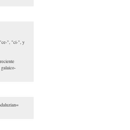
"ce-", "ci-", y
creciente
 galaico-
ndaluzian=