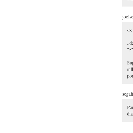
jools
<< 
..d
"z"
Sup
inf
por
segaf
Por
dia