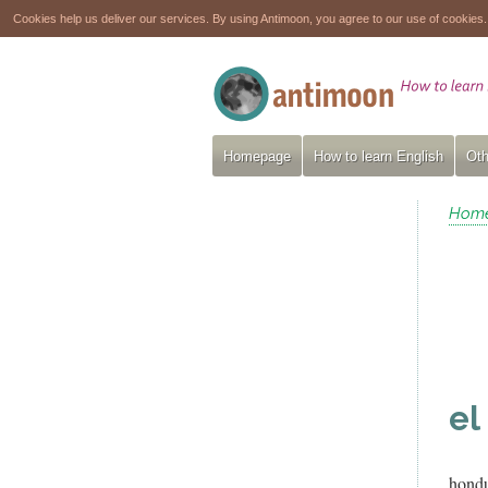
Cookies help us deliver our services. By using Antimoon, you agree to our use of cookies
Homepage
How to learn English
Oth
Hom
el
hond