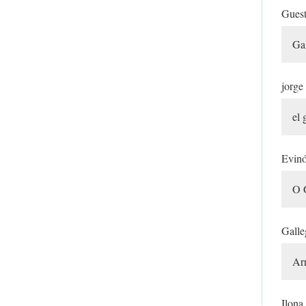
Gues
Gal
jorge
el 
Evinó
O G
Gall
Ar
Ilona