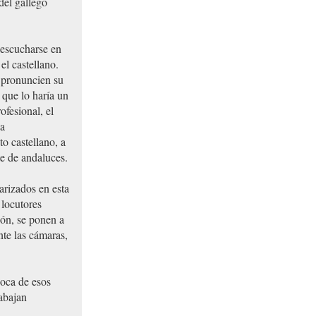
del gallego
 escucharse en
el castellano.
 pronuncien su
 que lo haría un
ofesional, el
la
to castellano, a
te de andaluces.
arizados en esta
locutores
ión, se ponen a
nte las cámaras,
boca de esos
abajan