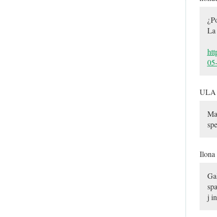
¿Po
La 
htt
05
UL
May
spe
Ilona
Gal
spa
j i