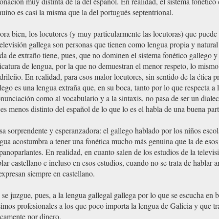
onación muy distinta de la del español. En realidad, el sistema fonético 
uino es casi la misma que la del portugués septentrional.
ra bien, los locutores (y muy particularmente las locutoras) que puede
televisión gallega son personas que tienen como lengua propia y natural 
a de extraño tiene, pues, que no dominen el sistema fonético gallego y
icatura de lengua, por la que no demuestran el menor respeto, lo mismo
rileño. En realidad, para esos malor locutores, sin sentido de la ética pr
lego es una lengua extraña que, en su boca, tanto por lo que respecta a 
nunciación como al vocabulario y a la sintaxis, no pasa de ser un dialec
es menos distinto del español de lo que lo es el habla de una buena par
a sorprendente y esperanzadora: el gallego hablado por los niños escol
gua acostumbra a tener una fonética mucho más genuina que la de esos 
panoparlantes. En realidad, en cuanto salen de los estudios de la televis
lar castellano e incluso en esos estudios, cuando no se trata de hablar a
expresan siempre en castellano.
se juzgue, pues, a la lengua gallegal gallega por lo que se escucha en 
imos profesionales a los que poco importa la lengua de Galicia y que tr
camente por dinero.