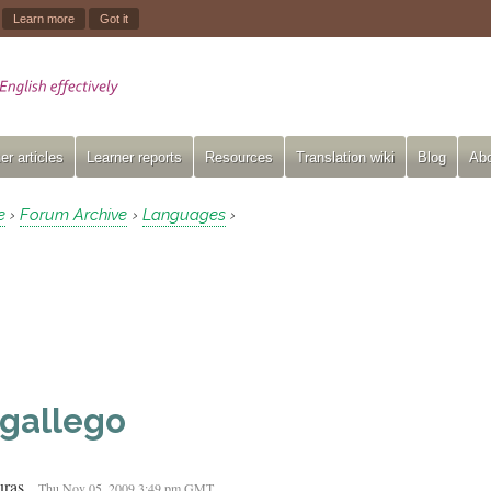
.
Learn more
Got it
er articles
Learner reports
Resources
Translation wiki
Blog
Abo
e
Forum Archive
Languages
›
›
›
 gallego
uras
Thu Nov 05, 2009 3:49 pm GMT