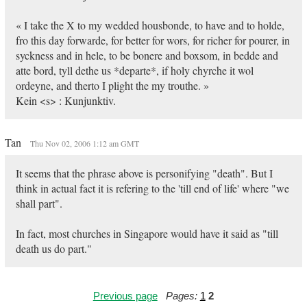
« I take the X to my wedded housbonde, to have and to holde,
fro this day forwarde, for better for wors, for richer for pourer, in
syckness and in hele, to be bonere and boxsom, in bedde and
atte bord, tyll dethe us *departe*, if holy chyrche it wol
ordeyne, and therto I plight the my trouthe. »
Kein <s> : Kunjunktiv.
Tan
Thu Nov 02, 2006 1:12 am GMT
It seems that the phrase above is personifying "death". But I
think in actual fact it is refering to the 'till end of life' where "we
shall part".
In fact, most churches in Singapore would have it said as "till
death us do part."
Previous page
Pages:
1
2