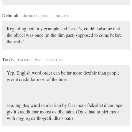
Deborah
Thu Jul 13, 2006 12:11 am GMT
Regarding both my example and Lazar's, could it also be that
the object was once (in the dim past) supposed to come before
the verb?
Travis
Thu Jul 13, 2006 12:31 am GMT
Yep. English word order can be far more flexible than people
give it credit for most of the time.
--
Jep. Ingglisj wurd oarder kan by faar moor fleksibel dhan pipel
giv it kreddit foar moost ov dhe taim. (Djust had tu plei moor
with ingglisj oarthogrefi, dhats oal.)