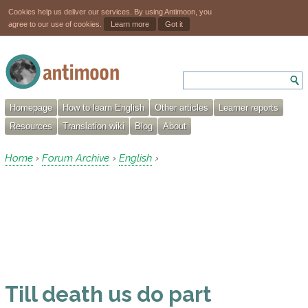
Cookies help us deliver our services. By using Antimoon, you
agree to our use of cookies.
Learn more
Got it
Homepage
How to learn English
Other articles
Learner reports
Resources
Translation wiki
Blog
About
Home
Forum Archive
English
›
›
›
Till death us do part