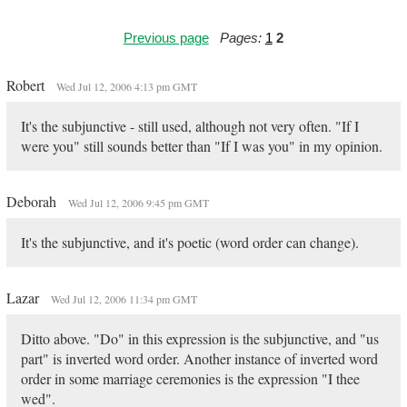
Previous page
Pages:
1
2
Robert
Wed Jul 12, 2006 4:13 pm GMT
It's the subjunctive - still used, although not very often. "If I
were you" still sounds better than "If I was you" in my opinion.
Deborah
Wed Jul 12, 2006 9:45 pm GMT
It's the subjunctive, and it's poetic (word order can change).
Lazar
Wed Jul 12, 2006 11:34 pm GMT
Ditto above. "Do" in this expression is the subjunctive, and "us
part" is inverted word order. Another instance of inverted word
order in some marriage ceremonies is the expression "I thee
wed".