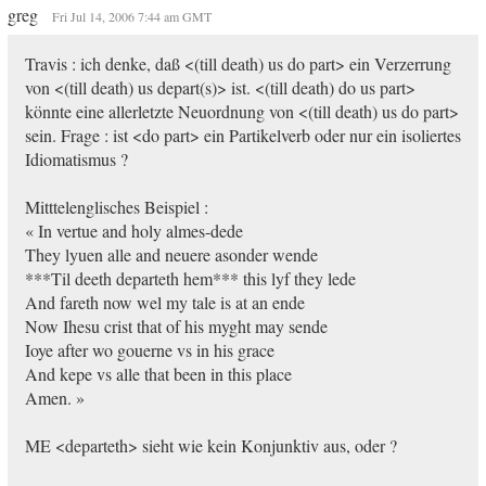
greg
Fri Jul 14, 2006 7:44 am GMT
Travis : ich denke, daß <(till death) us do part> ein Verzerrung
von <(till death) us depart(s)> ist. <(till death) do us part>
könnte eine allerletzte Neuordnung von <(till death) us do part>
sein. Frage : ist <do part> ein Partikelverb oder nur ein isoliertes
Idiomatismus ?
Mitttelenglisches Beispiel :
« In vertue and holy almes-dede
They lyuen alle and neuere asonder wende
***Til deeth departeth hem*** this lyf they lede
And fareth now wel my tale is at an ende
Now Ihesu crist that of his myght may sende
Ioye after wo gouerne vs in his grace
And kepe vs alle that been in this place
Amen. »
ME <departeth> sieht wie kein Konjunktiv aus, oder ?