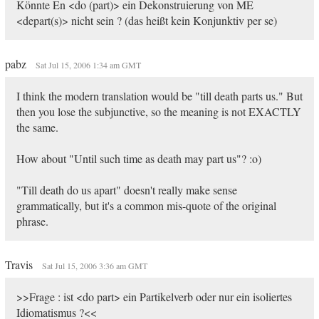
Könnte En <do (part)> ein Dekonstruierung von ME
<depart(s)> nicht sein ? (das heißt kein Konjunktiv per se)
pabz
Sat Jul 15, 2006 1:34 am GMT
I think the modern translation would be "till death parts us." But
then you lose the subjunctive, so the meaning is not EXACTLY
the same.
How about "Until such time as death may part us"? :o)
"Till death do us apart" doesn't really make sense
grammatically, but it's a common mis-quote of the original
phrase.
Travis
Sat Jul 15, 2006 3:36 am GMT
>>Frage : ist <do part> ein Partikelverb oder nur ein isoliertes
Idiomatismus ?<<