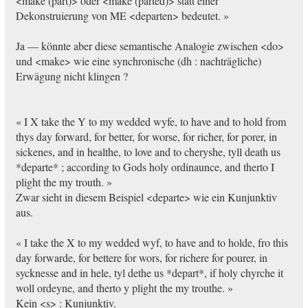
<make (part)> oder <make (parted)> statt einer
Dekonstruierung von ME <departen> bedeutet. »
Ja — könnte aber diese semantische Analogie zwischen <do>
und <make> wie eine synchronische (dh : nachträgliche)
Erwägung nicht klingen ?
« I X take the Y to my wedded wyfe, to have and to hold from
thys day forward, for better, for worse, for richer, for porer, in
sickenes, and in healthe, to love and to cheryshe, tyll death us
*departe* ; according to Gods holy ordinaunce, and therto I
plight the my trouth. »
Zwar sieht in diesem Beispiel <departe> wie ein Kunjunktiv
aus.
« I take the X to my wedded wyf, to have and to holde, fro this
day forwarde, for bettere for wors, for richere for pourer, in
sycknesse and in hele, tyl dethe us *depart*, if holy chyrche it
woll ordeyne, and therto y plight the my trouthe. »
Kein <s> : Kunjunktiv.