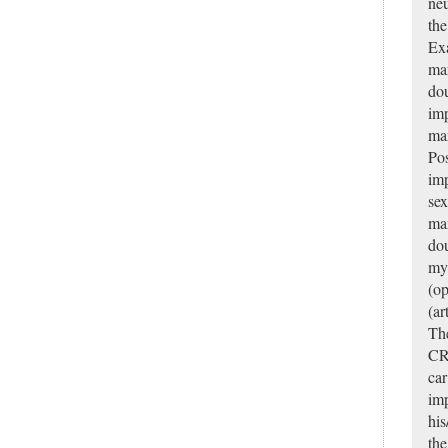
ne
the
Exa
mar
dou
imp
mar
Pos
imp
sex
mar
dou
my 
(op
(ar
The
CRE
car
imp
his
the