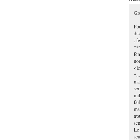
Gre
Po
dis
: f
**
fém
non
<le
*..
mas
ser
mil
fai
mar
tro
sen
Le 
seu