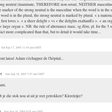
rong neutral (inanimate, THEREFORE non-sexué, NEITHER masculin
 marker of the strong neutral is the masculine when the word is in the 
 word is in the plural, the strong neutral is marked by plural. < a matern
first loves >. < a sheer delight > vs < the delights exaltantEs >. < an o
< large organ >. NB: the rule of alternance masc. sg./fém. pl. for the 3 s
fact more complicated than that, but to detail it would take time...
Sat Sep 17, 2005 11:45 pm GMT
 ont laissé Adam s'échapper de l'hôpital...
er
Sun Sep 18, 2005 7:47 am GMT
am,
 je die stok nou al uit je reet getrokken? Klereleijer?
m
Sun Sep 18, 2005 9:55 am GMT