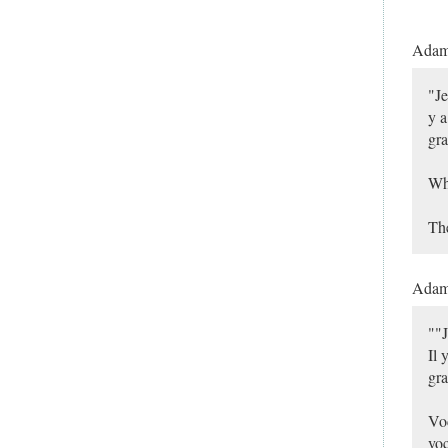
Ada
"Je
y a
gra
Why
The
Ada
""J
Il 
gra
Voc
voc