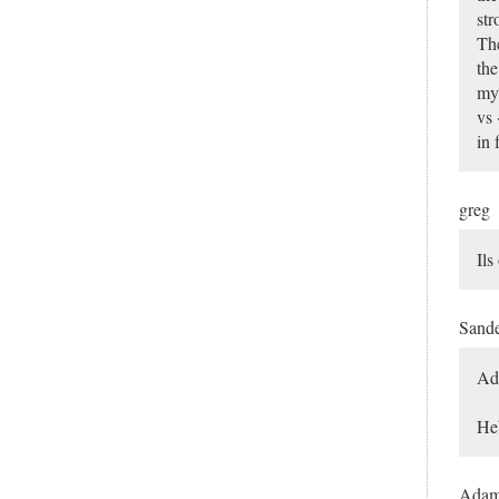
st
The
the
my 
vs 
in 
greg
Ils
Sand
Ad
Heb
Ada