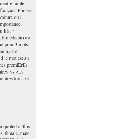
neutre faible
ançais. Phrase
oiture où il
'importance.
 fils. »
LE médecin) est
al pour 3 mots
inin). Le
d le mot est au
<mes premiÈrEs
ire> vs <les
eutres forts est
quoted in this
s: female, male,