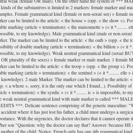
utral weak (female OR male). On the other hand the system of *** 
 kinds of the substantives is limited to 2 markers: female marker and ma
mples. Female grammatical kind (female or non-sexué sex) > female m
ker can be limited to the article: < the house > (opp. < the show >). Poss
ble marking (article + termination): < the maisonnette > (< it *......... ett
ossible, to my knowledge). Male grammatical kind (male or non-sexué 
ker. The marker can be limited to the article: < the oath > (opp. < the t
sibility of double marking (article + termination): < the billion > (< it *...
ossible, to my knowledge). Weak neutral grammatical kind (sexué BU
 OR plurality of the sexes) > female marker or male marker. 1 female M
ker can be limited to the article: < the troop > (opp. < the group >). Pos
ble marking (article + termination): < the sentinel > (< it *......... elle > 
knowledge). 2 male Marker. The marker can be limited to the article: <
p. < a whore >, sorry, it is the only one which I found...). Possibility 
ticle + termination): < the syndic > (< it *......... ic > is impossible, to 
 weak neutral grammatical kind with male marker is called *** MAL
DITS ***. Delicate sentence comprising of the generic masculine: "
 accident where it has just lost his father, a child must undergo a surgica
ortance. With the urgencies, the doctor declares that it cannot operate it
/her son "Question: why the doctor can say that? Answer: because HE (
 mother of the child. Notice. French only has one 4th grammatical kind 