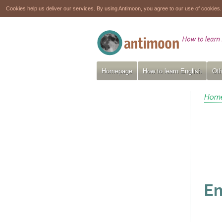
Cookies help us deliver our services. By using Antimoon, you agree to our use of cookies
Homepage
How to learn English
Oth
Hom
En