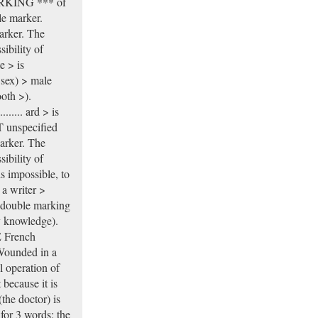
MARKING *** of
le marker.
arker. The
ibility of
e > is
sex) > male
ooth >).
...... ard > is
T unspecified
arker. The
sibility of
is impossible, to
 a writer >
of double marking
my knowledge).
E French
Wounded in a
l operation of
 because it is
the doctor) is
for 3 words: the