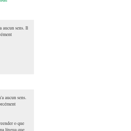
a aucun sens. Il
rcément
n'a aucun sens.
forcément
reender o que
ma língua que