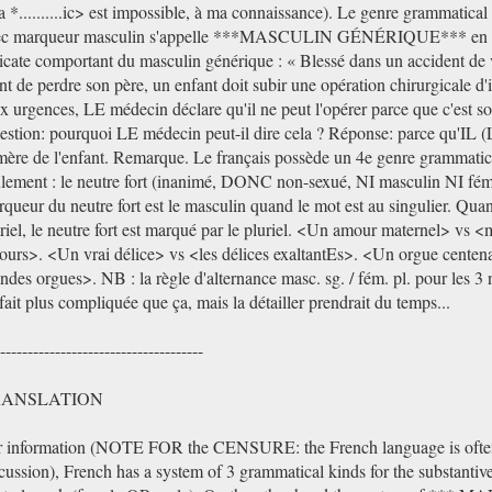
a *..........ic> est impossible, à ma connaissance). Le genre grammatical 
ec marqueur masculin s'appelle ***MASCULIN GÉNÉRIQUE*** en fr
icate comportant du masculin générique : « Blessé dans un accident de v
nt de perdre son père, un enfant doit subir une opération chirurgicale d
 urgences, LE médecin déclare qu'il ne peut l'opérer parce que c'est son
stion: pourquoi LE médecin peut-il dire cela ? Réponse: parce qu'IL (
mère de l'enfant. Remarque. Le français possède un 4e genre grammatic
lement : le neutre fort (inanimé, DONC non-sexué, NI masculin NI fém
queur du neutre fort est le masculin quand le mot est au singulier. Quan
riel, le neutre fort est marqué par le pluriel. <Un amour maternel> vs 
urs>. <Un vrai délice> vs <les délices exaltantEs>. <Un orgue centena
ndes orgues>. NB : la règle d'alternance masc. sg. / fém. pl. pour les 3 n
fait plus compliquée que ça, mais la détailler prendrait du temps...
-------------------------------------
RANSLATION
r information (NOTE FOR the CENSURE: the French language is often 
cussion), French has a system of 3 grammatical kinds for the substantive