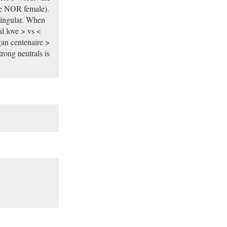
e NOR female).
singular. When
al love > vs <
rgan centenaire >
trong neutrals is