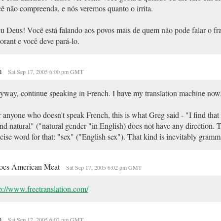
ê não compreenda, e nós veremos quanto o irrita.
 Deus! Você está falando aos povos mais de quem não pode falar o fra
orant e você deve pará-lo.
m
Sat Sep 17, 2005 6:00 pm GMT
way, continue speaking in French. I have my translation machine now
 anyone who doesn't speak French, this is what Greg said - "I find that
nd natural" ("natural gender "in English) does not have any direction. 
cise word for that: "sex" ("English sex"). That kind is inevitably gramma
oes American Meat
Sat Sep 17, 2005 6:02 pm GMT
p://www.freetranslation.com/
m
Sat Sep 17, 2005 6:02 pm GMT