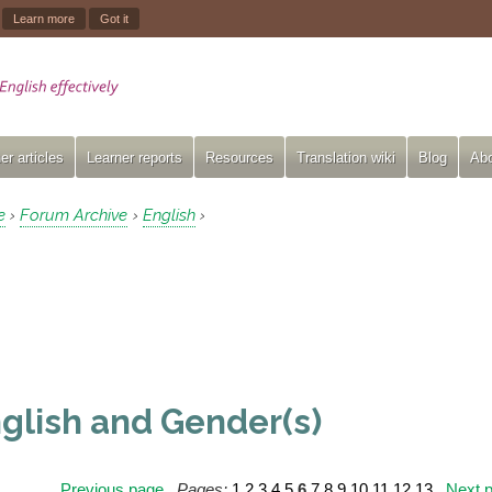
.
Learn more
Got it
er articles
Learner reports
Resources
Translation wiki
Blog
Abo
e
Forum Archive
English
›
›
›
glish and Gender(s)
Previous page
Pages:
1
2
3
4
5
6
7
8
9
10
11
12
13
Next 