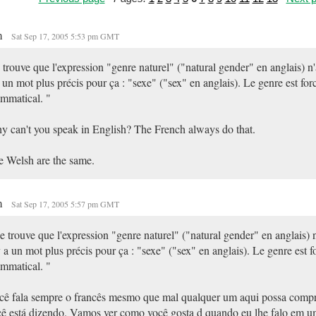
m
Sat Sep 17, 2005 5:53 pm GMT
 trouve que l'expression "genre naturel" ("natural gender" en anglais) n'
 un mot plus précis pour ça : "sexe" ("sex" en anglais). Le genre est fo
mmatical. "
 can't you speak in English? The French always do that.
 Welsh are the same.
m
Sat Sep 17, 2005 5:57 pm GMT
e trouve que l'expression "genre naturel" ("natural gender" en anglais) 
y a un mot plus précis pour ça : "sexe" ("sex" en anglais). Le genre est 
mmatical. "
ê fala sempre o francês mesmo que mal qualquer um aqui possa comp
ê está dizendo. Vamos ver como você gosta d quando eu lhe falo em u