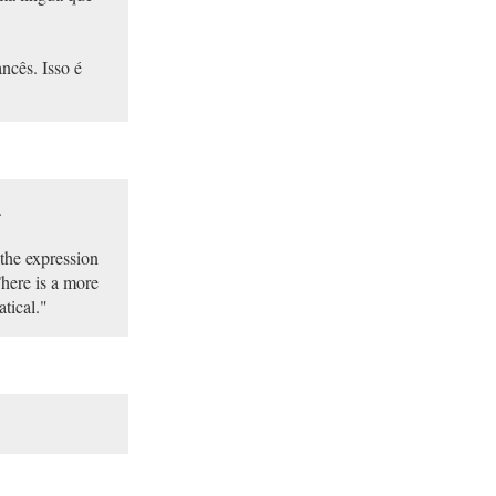
ncês. Isso é
.
 the expression
There is a more
tical."