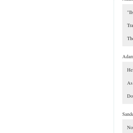
"Il
Tra
The
Ada
Heb
As 
Do 
Sand
No