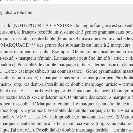
g also wrote this -
ur info (NOTE POUR LA CENSURE : la langue française est souvent c
cussion), le français possède un système de 3 genres grammaticaux pour 
éminin, masculin, neutre faible (féminin OU masculin). En revanche le 
*MARQUAGE*** des genres des substantifs est limité à 2 marqueurs 
inin et marqueur masculin. Exemples. Genre grammatical féminin (sex
-sexué)> marqueur féminin. Le marqueur peut être limité à l'article : <
 salon>). Possibilité de double marquage (article + terminaison) : <la m
........ette> est impossible, à ma connaissance). Genre grammatical masc
culin ou non-sexué) > marqueur masculin. Le marqueur peut être limité à
ment> (opp. <la dent>). Possibilité de double marquage (article + termin
liard> (<la *..........ard> est impossible, à ma connaissance). Genre gra
ble (sexué MAIS sexe indéterminé OU pluralité des sexes) > marqueur 
queur masculin. 1/ Marqueur féminin. Le marqueur peut être limité à l'ar
upe> (opp. <le groupe>). Possibilité de double marquage (article + term
tinelle> (<le *..........elle> est impossible, à ma connaissance). 2/ Marq
marqueur peut être limité à l'article : <un écrivain> (opp. <une putain>, 
l que j'ai trouvé...). Possibilité de double marquage (article + terminais