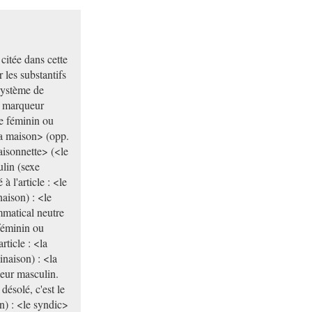
itée dans cette
les substantifs
système de
: marqueur
e féminin ou
la maison> (opp.
aisonnette> (<le
ulin (sexe
 l'article : <le
aison) : <le
mmatical neutre
féminin ou
ticle : <la
inaison) : <la
ueur masculin.
désolé, c'est le
on) : <le syndic>