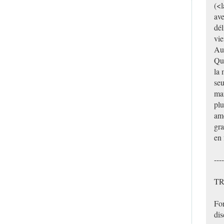
(<l
av
dél
vie
Aux
Que
la 
seu
mar
plu
amo
gra
en 
----
T
Fo
dis