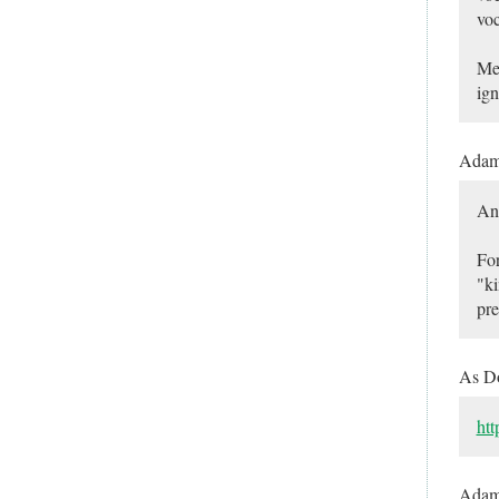
voc
Meu
ign
Ada
Any
For
"ki
pre
As D
htt
Ada