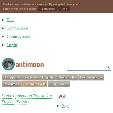
Cookies help us deliver our services. By using Antimoon, you
agree to our use of cookies.
Learn more
Got it
Talk
Contributions
Create account
Log in
Homepage
How to learn English
Other articles
Learner reports
Resources
Translation wiki
Blog
About
Home
Antimoon Translation
›
Wiki
Project
Polish
›
›
Page