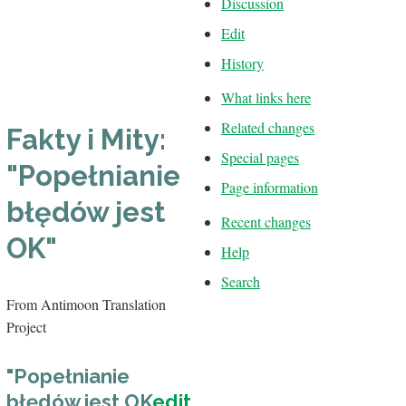
Discussion
Edit
History
What links here
Related changes
Fakty i Mity:
Special pages
"Popełnianie
Page information
błędów jest
Recent changes
OK"
Help
Search
From Antimoon Translation
Project
"Popełnianie
błędów jest OK
edit