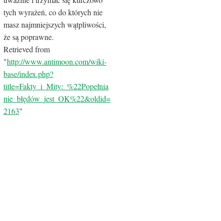
tych wyrażeń, co do których nie
masz najmniejszych wątpliwości,
że są poprawne.
Retrieved from
"
http://www.antimoon.com/wiki-
base/index.php?
title=Fakty_i_Mity:_%22Popełnia
nie_błędów_jest_OK%22&oldid=
2163
"