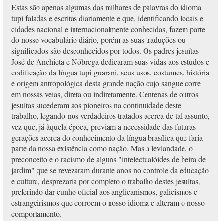
Estas são apenas algumas das milhares de palavras do idioma
tupi faladas e escritas diariamente e que, identificando locais e
cidades nacional e internacionalmente conhecidas, fazem parte
do nosso vocabulário diário, porém as suas traduções ou
significados são desconhecidos por todos. Os padres jesuítas
José de Anchieta e Nóbrega dedicaram suas vidas aos estudos e
codificação da língua tupi-guarani, seus usos, costumes, história
e origem antropológica desta grande nação cujo sangue corre
em nossas veias, direta ou indiretamente. Centenas de outros
jesuítas sucederam aos pioneiros na continuidade deste
trabalho, legando-nos verdadeiros tratados acerca de tal assunto,
vez que, já àquela época, previam a necessidade das futuras
gerações acerca do conhecimento da língua brasílica que faria
parte da nossa existência como nação. Mas a leviandade, o
preconceito e o racismo de alguns "intelectualóides de beira de
jardim" que se revezaram durante anos no controle da educação
e cultura, desprezaria por completo o trabalho destes jesuítas,
preferindo dar cunho oficial aos anglicanismos, galicismos e
estrangeirismos que corroem o nosso idioma e alteram o nosso
comportamento.