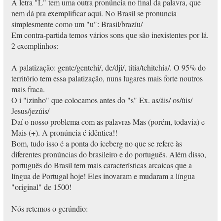
A letra "L" tem uma outra pronúncia no final da palavra, que
nem dá pra exemplificar aqui. No Brasil se pronuncia
simplesmente como um "u": Brasil/brazíu/
Em contra-partida temos vários sons que são inexistentes por lá.
2 exemplinhos:
A palatização: gente/gentchi/, de/dji/, titia/tchitchia/. O 95% do
território tem essa palatização, nuns lugares mais forte noutros
mais fraca.
O i "izinho" que colocamos antes do "s" Ex. as/áis/ os/úis/
Jesus/jezúis/
Daí o nosso problema com as palavras Mas (porém, todavia) e
Mais (+). A pronúncia é idêntica!!
Bom, tudo isso é a ponta do iceberg no que se refere às
diferentes pronúncias do brasileiro e do português. Além disso,
português do Brasil tem mais características arcaicas que a
língua de Portugal hoje! Eles inovaram e mudaram a língua
"original" de 1500!
Nós retemos o gerúndio: