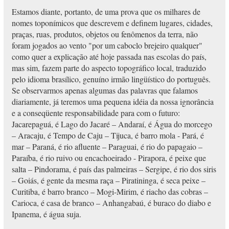
Estamos diante, portanto, de uma prova que os milhares de
nomes toponímicos que descrevem e definem lugares, cidades,
praças, ruas, produtos, objetos ou fenômenos da terra, não
foram jogados ao vento "por um caboclo brejeiro qualquer"
como quer a explicação até hoje passada nas escolas do país,
mas sim, fazem parte do aspecto topográfico local, traduzido
pelo idioma brasílico, genuíno irmão lingüístico do português.
Se observarmos apenas algumas das palavras que falamos
diariamente, já teremos uma pequena idéia da nossa ignorância
e a conseqüente responsabilidade para com o futuro:
Jacarepaguá, é Lago do Jacaré – Andaraí, é Água do morcego
– Aracaju, é Tempo de Caju – Tijuca, é barro mola - Pará, é
mar – Paraná, é rio afluente – Paraguai, é rio do papagaio –
Paraíba, é rio ruivo ou encachoeirado - Pirapora, é peixe que
salta – Pindorama, é país das palmeiras – Sergipe, é rio dos siris
– Goiás, é gente da mesma raça – Piratininga, é seca peixe –
Curitiba, é barro branco – Mogi-Mirim, é riacho das cobras –
Carioca, é casa de branco – Anhangabaú, é buraco do diabo e
Ipanema, é água suja.