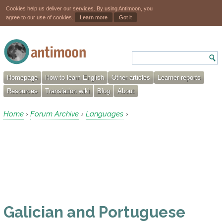
Cookies help us deliver our services. By using Antimoon, you
agree to our use of cookies.
Learn more
Got it
Homepage
How to learn English
Other articles
Learner reports
Resources
Translation wiki
Blog
About
Home
Forum Archive
Languages
›
›
›
Galician and Portuguese