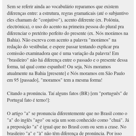
Sem se referir ainda ao vocabulário reparamos que existem
diferenças entre: a estrutura, regras gramaticais (até o subjuntivo
eles chamam de "conjutivo"), acento diferente (ex. Polónia,
electrónica), o uso do acento na primeira pessoa do plural pra
diferenciar o pretérito perfeito do presente (ex. Nós morámos na
Bahia). Não escreva com acento a palavra "morámos" na
redação do vestibular, e espere passar tentando explicar pra
comissão examinadora que é uma variação da palavra! Em
"brasileiro" não há diferença entre o passado e o presente dessa
forma, tal qual como espanhol! Ou seja, Nós moramos
atualmente na Bahia [presente] e Nós moramos em São Paulo
em 95 [passado], "moramos" tem a mesma forma!
Citando a pronúncia. Taí alguns fatos (BR) [em "português" de
Portugal fato é terno!]:
O artigo "a" se pronuncia diferentemente que no Brasil como o
"a" do inglês "ago" ou seja um som conhecido como "chuá". Já
a preposição "a" é igual que no Brasil com ou sem a crase. No
brasileiro "a" e "à" não têm diferença de pronúncia. Por isso