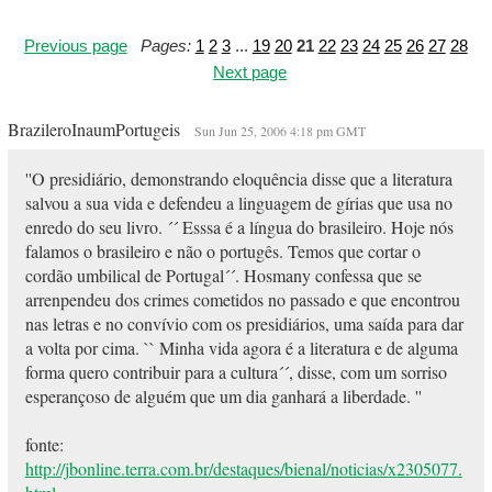
Previous page
Pages:
1
2
3
...
19
20
21
22
23
24
25
26
27
28
Next page
BrazileroInaumPortugeis
Sun Jun 25, 2006 4:18 pm GMT
''O presidiário, demonstrando eloquência disse que a literatura
salvou a sua vida e defendeu a linguagem de gírias que usa no
enredo do seu livro. ´´ Esssa é a língua do brasileiro. Hoje nós
falamos o brasileiro e não o portugês. Temos que cortar o
cordão umbilical de Portugal´´. Hosmany confessa que se
arrenpendeu dos crimes cometidos no passado e que encontrou
nas letras e no convívio com os presidiários, uma saída para dar
a volta por cima. `` Minha vida agora é a literatura e de alguma
forma quero contribuir para a cultura´´, disse, com um sorriso
esperançoso de alguém que um dia ganhará a liberdade. ''
fonte:
http://jbonline.terra.com.br/destaques/bienal/noticias/x2305077.