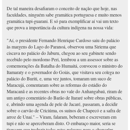
De tal maneira desafiaram o conceito de nação que hoje, nas
faculdades, ninguém sabe gramática portuguesa e muito menos
gramática tupi-guarani. E só para exemplificar aí vai um texto
que prova a importância da cultura indígena na nossa vida:
"Aí, o presidente Fernando Henrique Cardoso saiu do palácio
às margens do Lago do Paranoá, observou uma Siriema que
ciscava no palácio do Jaburu, chegou ao seu gabinete sendo
recebido pelo mordomo Peri, lembrou a um assessor sobre as
comemorações da Batalha do Humaitá, convocou o ministro do
Itamaraty e o governador do Goiás, que visitava seu colega no
palácio do Buriti, e, uma vez juntos, tomaram um suco de
Maracujá, comentaram sobre as reformas do estádio do
Maracanã e as recentes obras no vale do Anhangabaú, riram de
um antigo comentário do Barão de Itararé sobre obras públicas,
e, abrindo uma agenda de pele de Jacaré, passaram, a decidir
sobre o carvão de Criciúma, os suínos de Chapecó e a safra de
arroz de Unaí." – Viram, falaram, beberam e escreveram em
tupi e não se aperceberam disto. O embaraço maior, seria se
tivessem que traduzir todas estas palavras para o chanceler