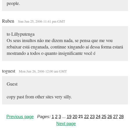
people.
Ruben
Sun Jun 25, 2006 11:41 pm GMT
to Lillyputenga
Os seus insultos não me dizem nada, se pensa que me vou
rebaixar está enganada, continue xingando aí dessa forma estará
mostrando a todos o quanto insignificante você é
toguest
Mon Jun 26, 2006 12:00 am GMT
Guest
copy past from other sites very silly.
Previous page
Pages:
1
2
3
...
19
20
21
22
23
24
25
26
27
28
Next page