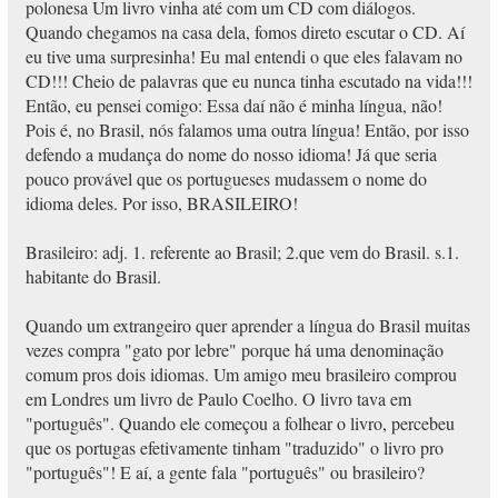
polonesa Um livro vinha até com um CD com diálogos.
Quando chegamos na casa dela, fomos direto escutar o CD. Aí
eu tive uma surpresinha! Eu mal entendi o que eles falavam no
CD!!! Cheio de palavras que eu nunca tinha escutado na vida!!!
Então, eu pensei comigo: Essa daí não é minha língua, não!
Pois é, no Brasil, nós falamos uma outra língua! Então, por isso
defendo a mudança do nome do nosso idioma! Já que seria
pouco provável que os portugueses mudassem o nome do
idioma deles. Por isso, BRASILEIRO!
Brasileiro: adj. 1. referente ao Brasil; 2.que vem do Brasil. s.1.
habitante do Brasil.
Quando um extrangeiro quer aprender a língua do Brasil muitas
vezes compra "gato por lebre" porque há uma denominação
comum pros dois idiomas. Um amigo meu brasileiro comprou
em Londres um livro de Paulo Coelho. O livro tava em
"português". Quando ele começou a folhear o livro, percebeu
que os portugas efetivamente tinham "traduzido" o livro pro
"português"! E aí, a gente fala "português" ou brasileiro?