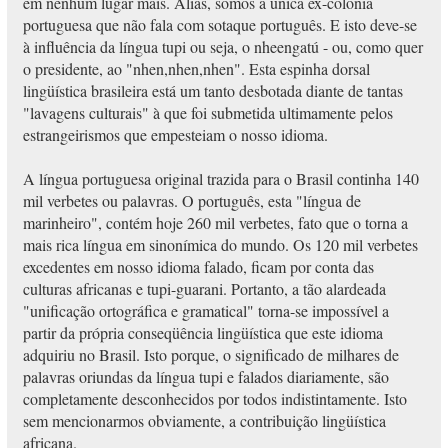
em nenhum lugar mais. Aliás, somos a única ex-colônia
portuguesa que não fala com sotaque português. E isto deve-se
à influência da língua tupi ou seja, o nheengatú - ou, como quer
o presidente, ao "nhen,nhen,nhen". Esta espinha dorsal
lingüística brasileira está um tanto desbotada diante de tantas
"lavagens culturais" à que foi submetida ultimamente pelos
estrangeirismos que empesteiam o nosso idioma.
A língua portuguesa original trazida para o Brasil continha 140
mil verbetes ou palavras. O português, esta "língua de
marinheiro", contém hoje 260 mil verbetes, fato que o torna a
mais rica língua em sinonímica do mundo. Os 120 mil verbetes
excedentes em nosso idioma falado, ficam por conta das
culturas africanas e tupi-guarani. Portanto, a tão alardeada
"unificação ortográfica e gramatical" torna-se impossível a
partir da própria conseqüência lingüística que este idioma
adquiriu no Brasil. Isto porque, o significado de milhares de
palavras oriundas da língua tupi e falados diariamente, são
completamente desconhecidos por todos indistintamente. Isto
sem mencionarmos obviamente, a contribuição lingüística
africana.