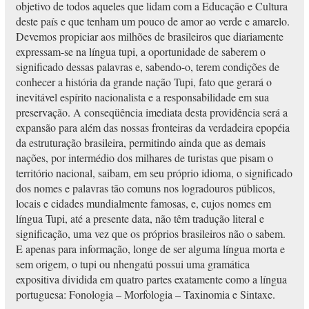
objetivo de todos aqueles que lidam com a Educação e Cultura
deste país e que tenham um pouco de amor ao verde e amarelo.
Devemos propiciar aos milhões de brasileiros que diariamente
expressam-se na língua tupi, a oportunidade de saberem o
significado dessas palavras e, sabendo-o, terem condições de
conhecer a história da grande nação Tupi, fato que gerará o
inevitável espírito nacionalista e a responsabilidade em sua
preservação. A conseqüência imediata desta providência será a
expansão para além das nossas fronteiras da verdadeira epopéia
da estruturação brasileira, permitindo ainda que as demais
nações, por intermédio dos milhares de turistas que pisam o
território nacional, saibam, em seu próprio idioma, o significado
dos nomes e palavras tão comuns nos logradouros públicos,
locais e cidades mundialmente famosas, e, cujos nomes em
língua Tupi, até a presente data, não têm tradução literal e
significação, uma vez que os próprios brasileiros não o sabem.
E apenas para informação, longe de ser alguma língua morta e
sem origem, o tupi ou nhengatú possui uma gramática
expositiva dividida em quatro partes exatamente como a língua
portuguesa: Fonologia – Morfologia – Taxinomia e Sintaxe.