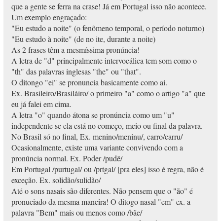
que a gente se ferra na crase! Já em Portugal isso não acontece.
Um exemplo engraçado:
"Eu estudo a noite" (o fenômeno temporal, o período noturno)
"Eu estudo à noite" (de no ite, durante a noite)
As 2 frases têm a mesmíssima pronúncia!
A letra de "d" principalmente intervocálica tem som como o
"th" das palavras inglesas "the" ou "that".
O ditongo "ei" se pronuncia basicamente como ai.
Ex. Brasileiro/Brasiláiro/ o primeiro "a" como o artigo "a" que
eu já falei em cima.
A letra "o" quando átona se pronúncia como um "u"
independente se ela está no começo, meio ou final da palavra.
No Brasil só no final, Ex. menino/meninu/, carro/carru/
Ocasionalmente, existe uma variante convivendo com a
pronúncia normal. Ex. Poder /pudê/
Em Portugal /purtugal/ ou /prtgal/ [pra eles] isso é regra, não é
exceção. Ex. solidão/sulidão/
Até o sons nasais são diferentes. Não pensem que o "ão" é
pronuciado da mesma maneira! O ditogo nasal "em" ex. a
palavra "Bem" mais ou menos como /bãe/