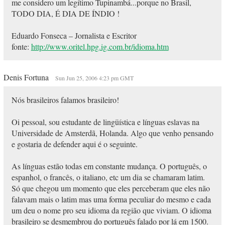
me considero um legítimo Tupinambá...porque no Brasil,
TODO DIA, É DIA DE ÍNDIO !
Eduardo Fonseca – Jornalista e Escritor
fonte:
http://www.oritel.hpg.ig.com.br/idioma.htm
Denis Fortuna
Sun Jun 25, 2006 4:23 pm GMT
Nós brasileiros falamos brasileiro!
Oi pessoal, sou estudante de lingüística e línguas eslavas na
Universidade de Amsterdã, Holanda. Algo que venho pensando
e gostaria de defender aqui é o seguinte.
As línguas estão todas em constante mudança. O português, o
espanhol, o francês, o italiano, etc um dia se chamaram latim.
Só que chegou um momento que eles perceberam que eles não
falavam mais o latim mas uma forma peculiar do mesmo e cada
um deu o nome pro seu idioma da região que viviam. O idioma
brasileiro se desmembrou do português falado por lá em 1500.